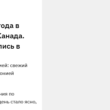
года в
Канада.
лись в
ией: свежий
монией
ния по
ень стало ясно,