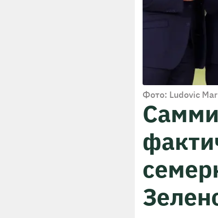
Фото: Ludovic Ma
Самми
факти
семерк
Зеленс