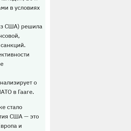
ми в условиях
без США) решила
нсовой,
 санкций.
ективности
ее
гнализирует о
АТО в Гааге.
ке стало
тия США — это
Европа и