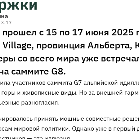
ржки
ина
13:17
прошел с 15 по 17 июня 2025 
 Village, провинция Альберта, 
еры со всего мира уже встреча
на саммите G8.
тила участников саммита G7 альпийской идилл
е горы и живописные виды. Но за внешней гар
ьезные разногласия.
нировалось принять мощные совместные реше
сам мировой политики. Однако уже в первый д
астников — это иллюзия.