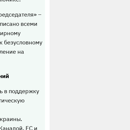
редседателя» –
дписано всеми
мирному
к безусловному
ление на
ний
ь в поддержку
ктическую
Украины.
 Канадой, ЕС и