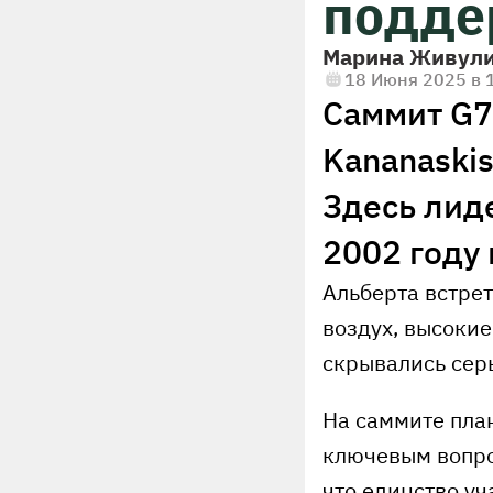
подде
Марина Живул
18 Июня 2025 в 
Саммит G7 
Kananaskis
Здесь лид
2002 году 
Альберта встре
воздух, высоки
скрывались сер
На саммите пла
ключевым вопро
что единство уч