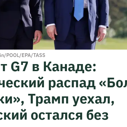
rin/POOL/EPA/TASS
т G7 в Канаде:
ческий распад «Б
и», Трамп уехал,
кий остался без