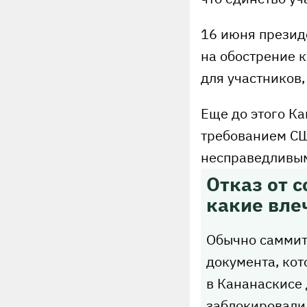
16 июня презид
на обострение 
для участников
Еще до этого Ка
требованием СШ
несправедливым
Отказ от с
какие вле
Обычно саммит
документа, кот
в Кананаскисе 
заблокировали 