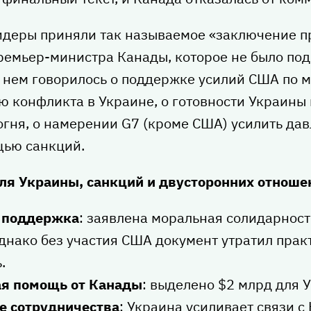
лидеры приняли так называемое «заключение п
ремьер-министра Канады, которое не было по
В нем говорилось о поддержке усилий США по 
 конфликта в Украине, о готовности Украины 
гня, о намерении G7 (кроме США) усилить дав
щью санкций.
ля Украины, санкций и двусторонних отноше
 поддержка
: заявлена моральная солидарност
днако без участия США документ утратил пра
.
я помощь от Канады
: выделено $2 млрд для 
е сотрудничества
: Украина усиливает связи с