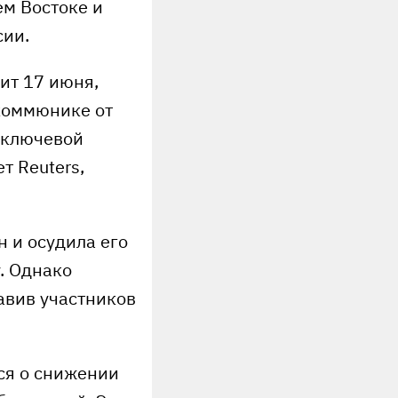
м Востоке и
сии.
ит 17 июня,
 коммюнике от
— ключевой
т Reuters,
 и осудила его
. Однако
авив участников
ся о снижении