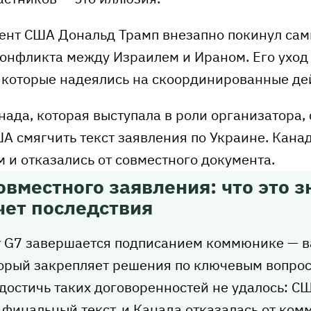
ент США Дональд Трамп внезапно покинул сам
конфликта между Израилем и Ираном. Его уход
, которые надеялись на скоординированные де
нада, которая выступала в роли организатора, 
А смягчить текст заявления по Украине. Канад
 и отказались от совместного документа.
овместного заявления: что это з
чет последствия
 G7 завершается подписанием коммюнике — 
орый закрепляет решения по ключевым вопроса
достичь таких договоренностей не удалось: С
финальный текст, и Канада отказалась от ком