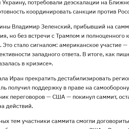
 Украину, потребовали деэскалации на Ближне
отовность координировать санкции против Рос
ины Владимир Зеленский, прибывший на самм
ия, но без встречи с Трампом и полноценного
. Это стало сигналом: американское участие 
ктивности западного ответа. В итоге, как пише
залась в кризисе».
ала Иран прекратить дестабилизировать регион
иль получил поддержку в праве на самооборону
ник переговоров — США — покинул саммит, ост
на действий.
ных тем участники саммита смогли договорить