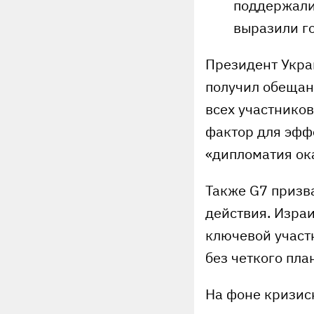
поддержали
выразили г
Президент Укра
получил обещан
всех участников
фактор для эффе
«дипломатия ока
Также G7 призв
действия. Изра
ключевой участ
без четкого пла
На фоне кризис