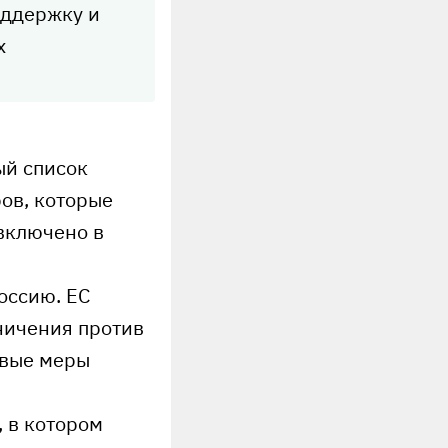
оддержку и
х
ый список
ров, которые
 включено в
оссию. ЕС
аничения против
овые меры
 в котором