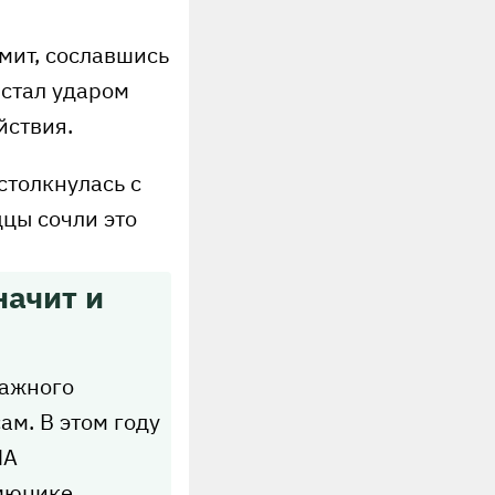
мит, сославшись
 стал ударом
йствия.
столкнулась с
цы сочли это
начит и
важного
м. В этом году
ША
мюнике.