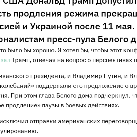
 США Дональд Трамп допустил
ть продления режима прекра
ией и Украиной после 11 мая.
рналистам пресс-пула Белого д
то было бы хорошо. Я хотел бы, чтобы этот кон
азал
Трамп, отвечая на вопрос о перспективах 
иканского президента, и Владимир Путин, и В
 колебаний» поддержали его предложение о в
я. При этом глава Белого дома подчеркнул, ч
е продление» паузы в боевых действиях.
 исключил отправки американских переговорщ
гулированию.