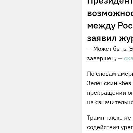
Президент
возможнос
между Росс
заявил жу
— Может быть. Э
завершен, —
ск
По словам амер
Зеленский «без
прекращении огн
на «значительно
Трамп также не
содействия уре