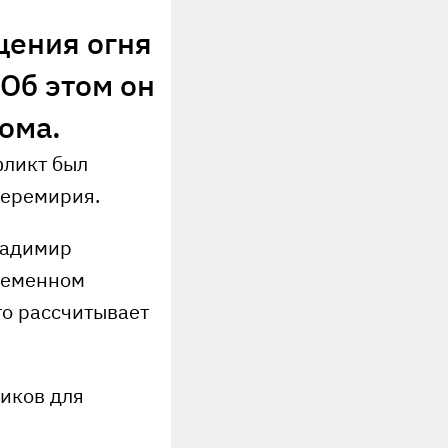
щения огня
 Об этом он
ома.
фликт был
перемирия.
ладимир
ременном
то рассчитывает
иков для