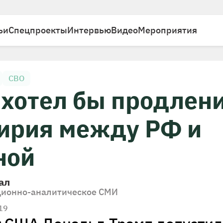
ьи
Спецпроекты
Интервью
Видео
Мероприятия
СВО
 хотел бы продлен
ирия между РФ и
ной
ал
ионно-аналитическое СМИ
19