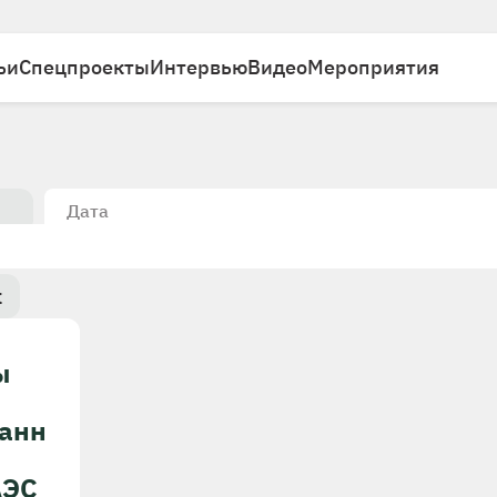
ьи
Спецпроекты
Интервью
Видео
Мероприятия
Дата
к
ы
анн
АЭС