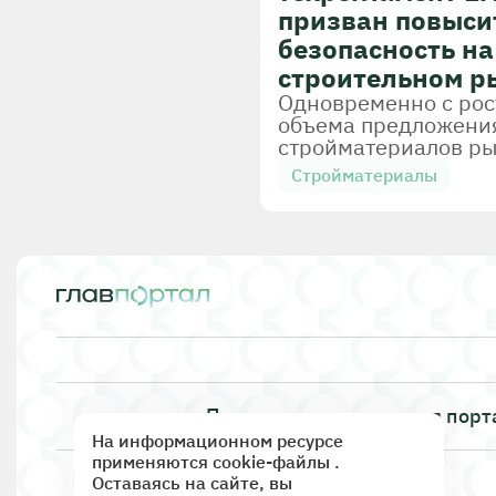
призван повыси
безопасность на
строительном р
Одновременно с ро
объема предложени
стройматериалов р
насыщается
Стройматериалы
фальсификатом. До
поддельного цемент
достигает практиче
четверти от его объе
Документы
Статьи
том, когда усилится
контроль за
строительным рынко
какие сроки будет в
Строительство
технический реглам
ЕАЭС о безопасност
строительных матер
Правила использования порт
и готовы ли
На информационном ресурсе
Госконтроль
Качеств
промышленники к
применяются cookie-файлы .
усилению госнадзор
Оставаясь на сайте, вы