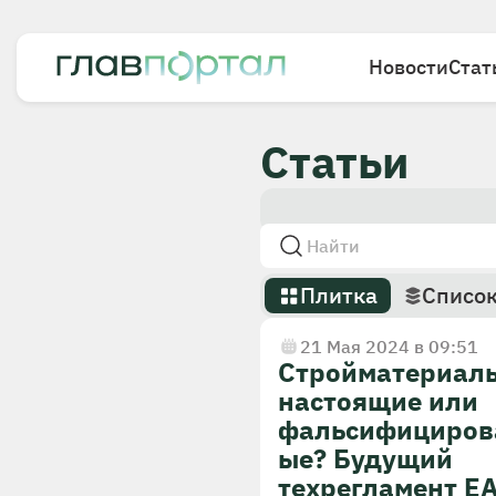
Новости
Стат
Статьи
Плитка
Списо
21 Мая 2024 в 09:51
Стройматериал
настоящие или
фальсифициров
ые? Будущий
техрегламент Е