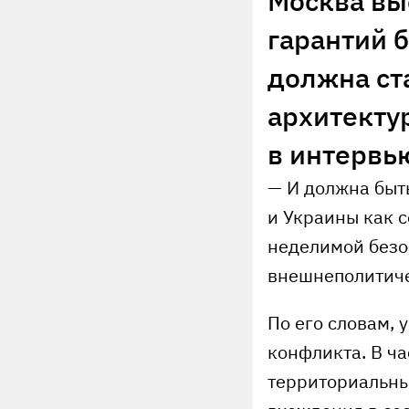
Москва вы
гарантий 
должна ст
архитекту
в интервь
— И должна быт
и Украины как 
неделимой безо
внешнеполитиче
По его словам,
конфликта. В ч
территориальны