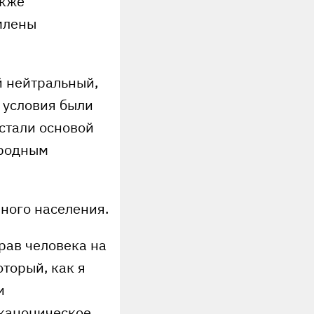
акже
млены
й нейтральный,
и условия были
стали основой
ародным
ного населения.
рав человека на
торый, как я
и
 каноническое