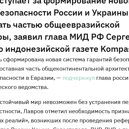
ступает за формирование ново
безопасности России и Украины
ать частью общеевразийской
ры, заявил глава МИД РФ Серг
ю индонезийской газете Kompa
ь сформирована новая система гарантий безоп
составная часть общеконтинентальной архитек
пасности в Евразии, —
подчеркнул
глава росси
ского ведомства.
 устойчивый мир невозможен без устранения п
астности, Лавров отметил необходимость приз
х реалий», возникших после проведения рефе