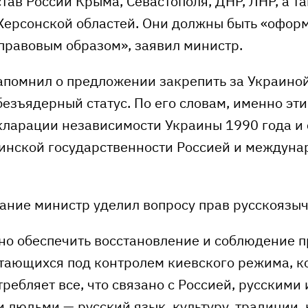
тав России Крыма, Севастополя, ДНР, ЛНР, а т
Херсонской областей. Они должны быть «офор
равовым образом», заявил министр.
апомнил о предложении закрепить за Украино
езъядерный статус. По его словам, именно эт
кларации независимости Украины 1990 года и 
инской государственности Россией и междун
ание министр уделил вопросу прав русскоязыч
но обеспечить восстановление и соблюдение п
стающихся под контролем киевского режима, ко
требляет все, что связано с Россией, русскими 
 людьми — русский язык, культуру, традиции,