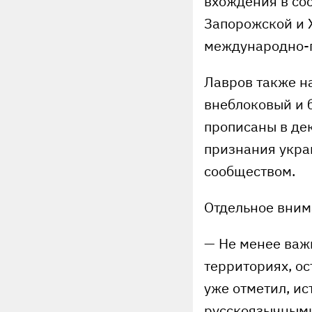
вхождения в сос
Запорожской и 
международно-п
Лавров также н
внеблоковый и б
прописаны в де
признания укра
сообществом.
Отдельное вним
— Не менее важ
территориях, о
уже отметил, ис
русскоязычными