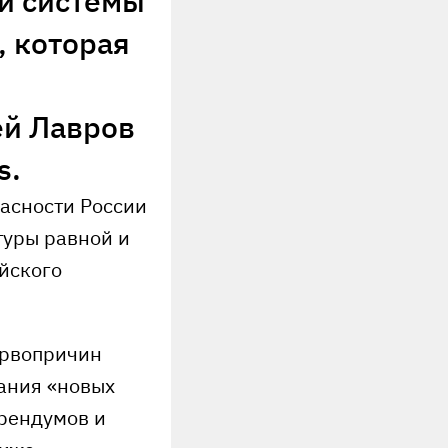
й системы
, которая
ей Лавров
s.
асности России
туры равной и
йского
ервопричин
нания «новых
рендумов и