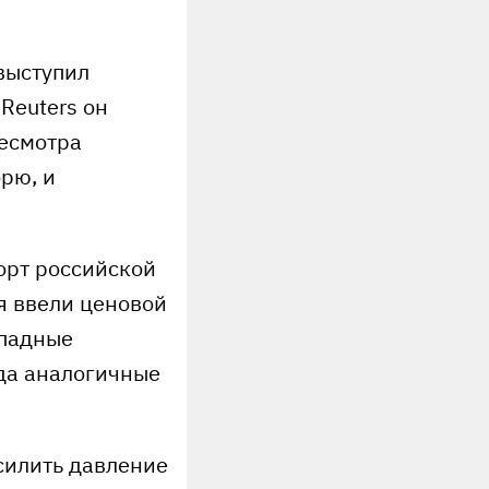
выступил
Reuters он
ресмотра
рю, и
орт российской
я ввели ценовой
ападные
ода аналогичные
силить давление