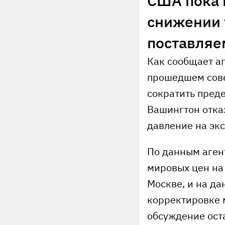
США пока 
снижении 
поставляе
Как сообщает аг
прошедшем сов
сократить пред
Вашингтон отка
давление на эк
По данным агент
мировых цен на
Москве, и на да
корректировке м
обсуждение ост