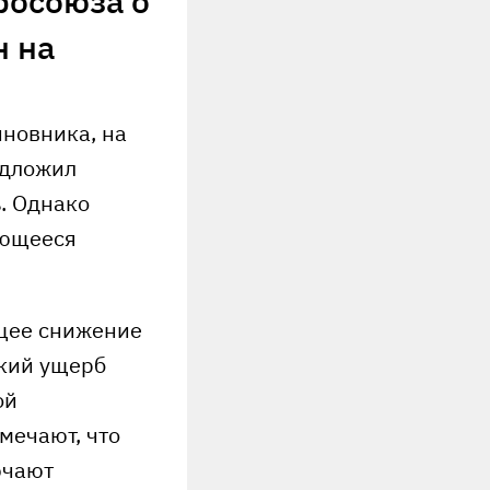
росоюза о
н на
иновника, на
едложил
. Однако
еющееся
ущее снижение
ский ущерб
ой
мечают, что
ючают