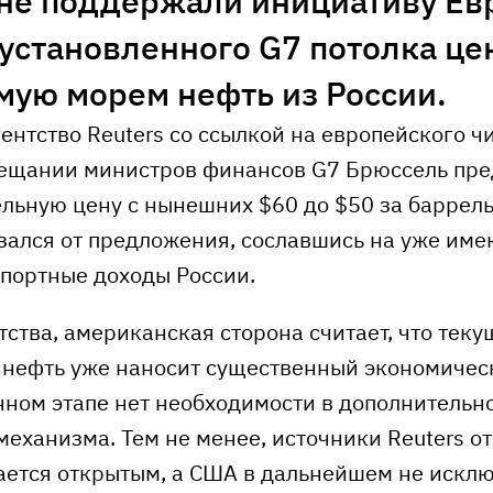
не поддержали инициативу Ев
установленного G7 потолка це
мую морем нефть из России.
ентство Reuters со ссылкой на европейского ч
ещании министров финансов G7 Брюссель пр
ельную цену с нынешних $60 до $50 за баррель
зался от предложения, сославшись на уже им
спортные доходы России.
ства, американская сторона считает, что тек
 нефть уже наносит существенный экономиче
нном этапе нет необходимости в дополнительн
еханизма. Тем не менее, источники Reuters от
ается открытым, а США в дальнейшем не искл