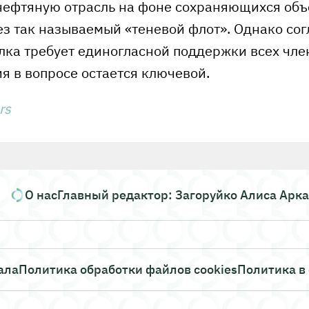
нефтяную отрасль на фоне сохраняющихся объ
ез так называемый «теневой флот». Однако со
лка требует единогласной поддержки всех чле
я в вопросе остается ключевой.
rs
О нас
Главный редактор: Загоруйко Алиса Арк
ала
Политика обработки файлов cookies
Политика в