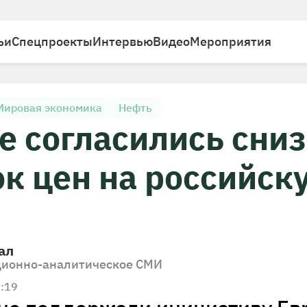
ьи
Спецпроекты
Интервью
Видео
Мероприятия
Мировая экономика
Нефть
е согласились сниз
ок цен на российск
ал
ионно-аналитическое СМИ
9:19