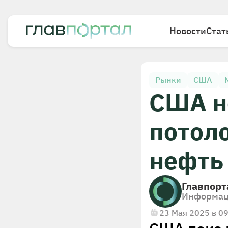
Новости
Стат
Рынки
США
США н
потол
нефть
Главпорт
Информац
23 Мая 2025 в 0