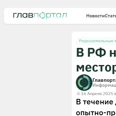
Новости
Стат
Редкоземельные 
В РФ 
место
Главпорт
Информац
16 Апреля 2025 
В течение 
опытно-пр