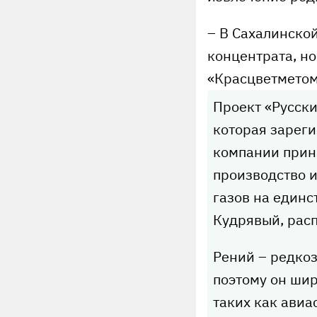
– В Сахалинско
концентрата, н
«Красцветметом
Проект «Русски
которая зарег
компании прин
производство и
газов на един
Кудрявый, рас
Рений – редко
поэтому он ши
таких как авиа