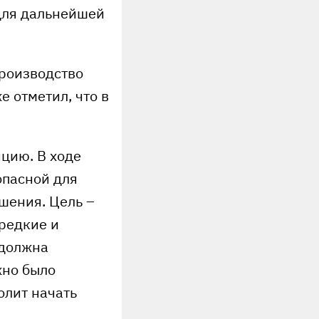
для дальнейшей
производство
 отметил, что в
цию. В ходе
опасной для
шения. Цель –
редкие и
 должна
жно было
олит начать