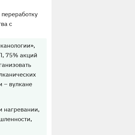
ь переработку
ва с
лканологии»,
Л, 75% акций
ганизовать
улканических
 – вулкане
и нагревании,
шленности,