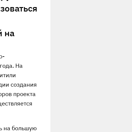
ьзоваться
й на
о-
года. На
щитили
адии создания
оров проекта
ществляется
ть на большую