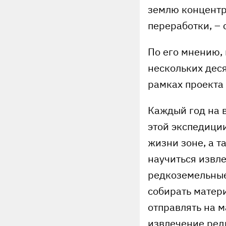
землю концентр
переработки, – 
По его мнению,
нескольких деся
рамках проекта
Каждый год на 
этой экспедици
жизни зоне, а 
научиться извл
редкоземельные
собирать матер
отправлять на м
извлечение ред