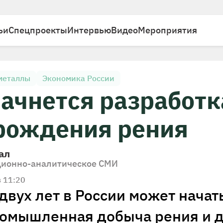
ьи
Спецпроекты
Интервью
Видео
Мероприятия
металлы
Экономика России
начнется разработк
рождения рения
ал
ионно-аналитическое СМИ
в 11:20
двух лет в России может начат
омышленная добыча рения и д