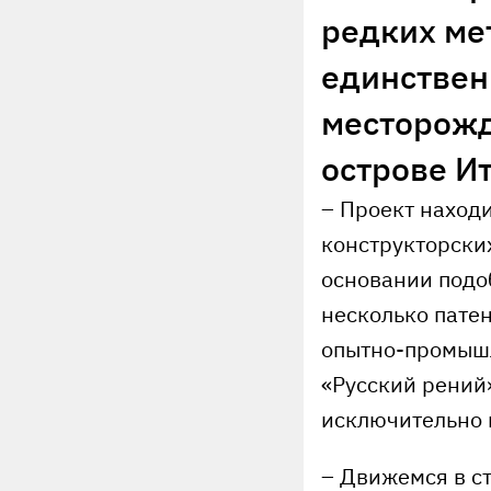
редких ме
единствен
месторожд
острове Ит
– Проект находи
конструкторских
основании подо
несколько патен
опытно-промышл
«Русский рений»
исключительно 
– Движемся в с