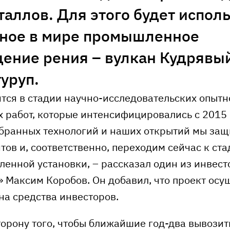
таллов. Для этого будет испол
ное в мире промышленное
ение рения – вулкан Кудрявы
уруп.
тся в стадии научно-исследовательских опытн
 работ, которые интенсифицировались с 2015 
бранных технологий и наших открытий мы за
тов и, соответственно, переходим сейчас к ст
енной установки, – рассказал один из инвест
 Максим Коробов. Он добавил, что проект осу
на средства инвесторов.
торону того, чтобы ближайшие год-два вывози