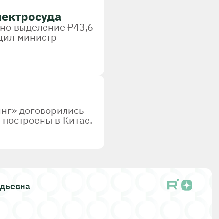
лектросуда
но выделение ₽43,6
бщил министр
инг» договорились
 построены в Китае.
адьевна