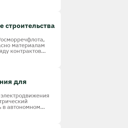
е строительства
Росморречфлота,
асно материалам
яду контрактов
ния для
у электродвижения
ктрический
ь в автономном