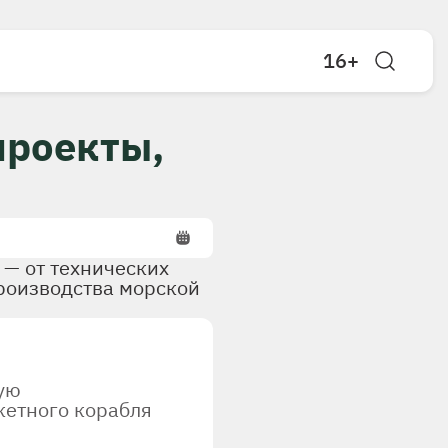
16+
проекты,
 — от технических
производства морской
ую
кетного корабля