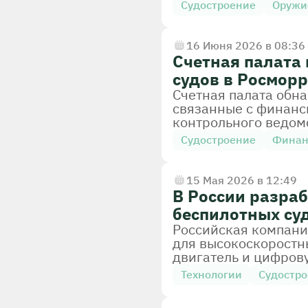
Судостроение
Оружи
16 Июня 2026 в 08:36
Счетная палата
судов в Росмор
Счетная палата обн
связанные с финанс
контрольного ведом
составил почти 9,7 
Судостроение
Фина
15 Мая 2026 в 12:49
В России разра
беспилотных су
Российская компани
для высокоскоростн
двигатель и цифров
режиме.
Технологии
Судостр