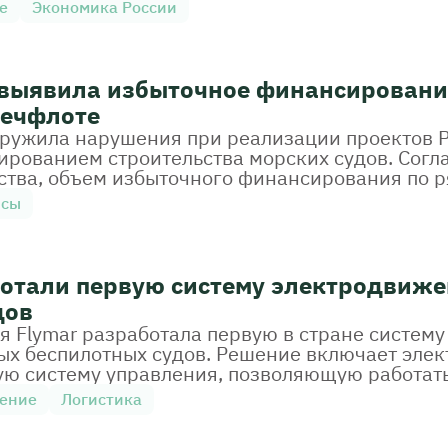
е
Экономика России
 выявила избыточное финансировани
речфлоте
аружила нарушения при реализации проектов 
ированием строительства морских судов. Согл
ства, объем избыточного финансирования по р
млрд рублей.
нсы
ботали первую систему электродвиже
дов
я Flymar разработала первую в стране систем
ых беспилотных судов. Решение включает эле
ую систему управления, позволяющую работат
оение
Логистика