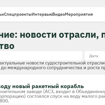
ьи
Спецпроекты
Интервью
Видео
Мероприятия
ие: новости отрасли, 
тво
Дата
актуальные новости судостроительной отрасли
в до международного сотрудничества и роста 
 воду новый ракетный корабль
роительном заводе (АСЗ, входит в Объединенн
рпорацию) состоялся спуск на воду малого ра
800.