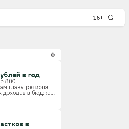
16+
ублей в год
ло 800
вам главы региона
х доходов в бюджет,
астков в