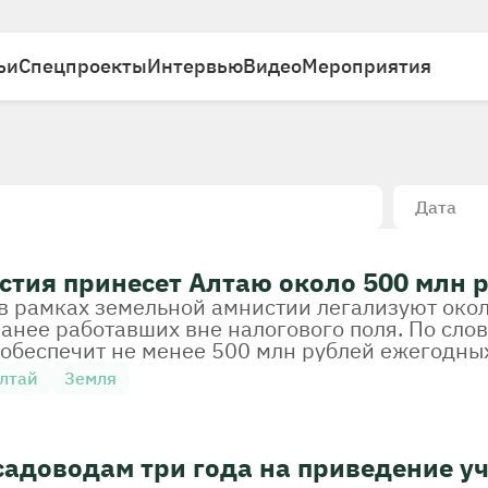
ьи
Спецпроекты
Интервью
Видео
Мероприятия
Дата
тия принесет Алтаю около 500 млн р
 в рамках земельной амнистии легализуют око
ранее работавших вне налогового поля. По сло
 обеспечит не менее 500 млн рублей ежегодны
лтай
Земля
садоводам три года на приведение уч