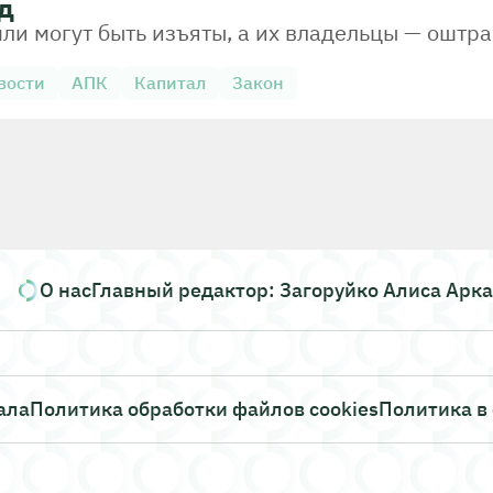
д
и могут быть изъяты, а их владельцы — оштра
вости
АПК
Капитал
Закон
О нас
Главный редактор: Загоруйко Алиса Арк
ала
Политика обработки файлов cookies
Политика в