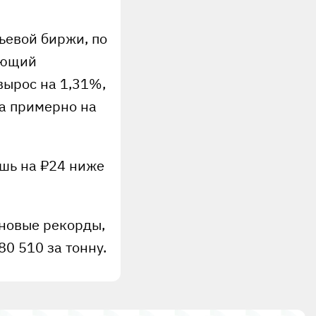
ьевой биржи, по
ающий
вырос на 1,31%,
да примерно на
ишь на ₽24 ниже
еновые рекорды,
0 510 за тонну.