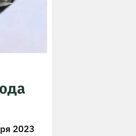
года
бря 2023