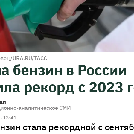
овец/URA.RU/ТАСС
а бензин в России
ла рекорд с 2023 
ал
ионно-аналитическое СМИ
в 13:41
ензин стала рекордной с сентя