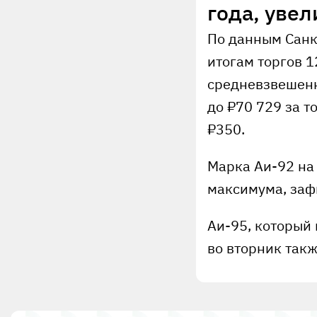
года, уве
По данным Санк
итогам торгов 
средневзвешенн
до ₽70 729 за т
₽350.
Марка Аи-92 на 
максимума, заф
Аи-95, который
во вторник такж