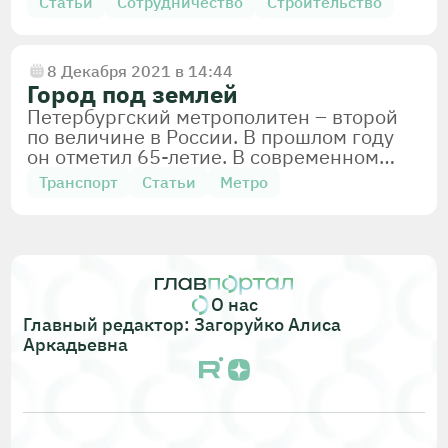
Статьи
Сотрудничество
Строительство
более 17 лет.
8 Декабря 2021 в 14:44
Метро
Проектирование
Город под землей
Петербургский метрополитен – второй
по величине в России. В прошлом году
он отметил 65-летие. В современном
пятимиллионном мегаполисе это каркас
Транспорт
Статьи
Метро
всей транспортной системы.
Санкт-Петербург
О нас
Главный редактор: Загоруйко Алиса
Аркадьевна