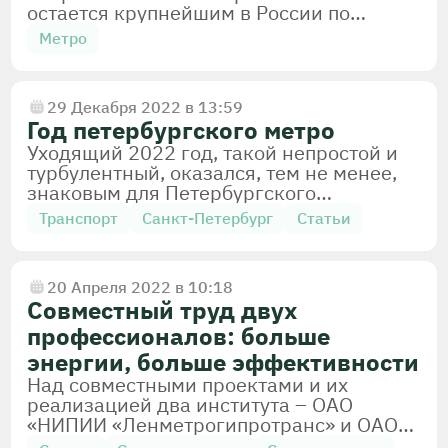
остается крупнейшим в России по
протяженности, числу станций и объему
Метро
перевозок.
29 Декабря 2022 в 13:59
Год петербургского метро
Уходящий 2022 год, такой непростой и
турбулентный, оказался, тем не менее,
знаковым для Петербургского
метрополитена: в подземке Северной
Транспорт
Санкт-Петербург
Статьи
столицы стартовал целый ряд
масштабных, значимых для города
проектов. Их успешный старт и
20 Апреля 2022 в 10:18
реализация стали возможны благодаря
Метростроение
Метрополитен
Метро
Совместный труд двух
эффективной работе команды
профессионалов во главе с начальником
профессионалов: больше
метрополитена Евгением Козиным,
энергии, больше эффективности
который два года назад возглавил
Технологии
Социальная сфера
Инновации
Над совместными проектами и их
предприятие.
реализацией два института – ОАО
«НИПИИ «Ленметрогипротранс» и ОАО
«Минскметропроект» – трудятся уже